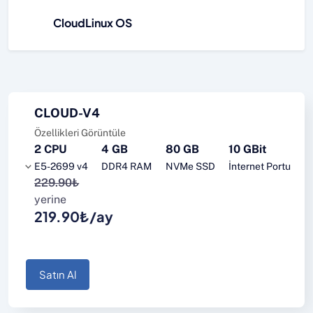
CloudLinux OS
CLOUD-V4
Özellikleri Görüntüle
2 CPU
4 GB
80 GB
10 GBit
E5-2699 v4
DDR4 RAM
NVMe SSD
İnternet Portu
229.90₺
yerine
219.90₺/ay
Satın Al