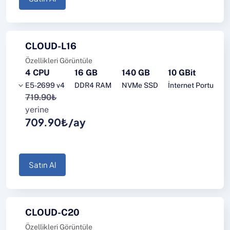
CLOUD-L16
Özellikleri Görüntüle
4 CPU
16 GB
140 GB
10 GBit
E5-2699 v4
DDR4 RAM
NVMe SSD
İnternet Portu
719.90₺
yerine
709.90₺/ay
Satın Al
CLOUD-C20
Özellikleri Görüntüle