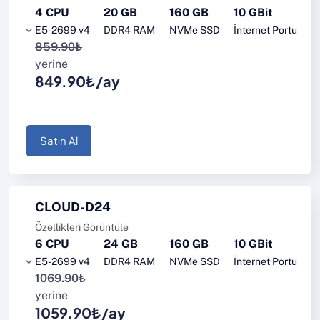
4 CPU
20 GB
160 GB
10 GBit
E5-2699 v4
DDR4 RAM
NVMe SSD
İnternet Portu
859.90₺
yerine
849.90₺/ay
Satın Al
CLOUD-D24
Özellikleri Görüntüle
6 CPU
24 GB
160 GB
10 GBit
E5-2699 v4
DDR4 RAM
NVMe SSD
İnternet Portu
1069.90₺
yerine
1059.90₺/ay