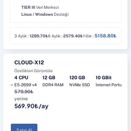
TIER III
Veri Merkezi
Linux / Windows
Desteği
5158.80₺
3 Aylık :
1289.70₺
6 Aylık :
2579.40₺
Yıllık :
CLOUD-X12
Özellikleri Görüntüle
4 CPU
12 GB
120 GB
10 GBit
E5-2699 v4
DDR4 RAM
NVMe SSD
İnternet Portu
579.90₺
yerine
569.90₺/ay
Satın Al