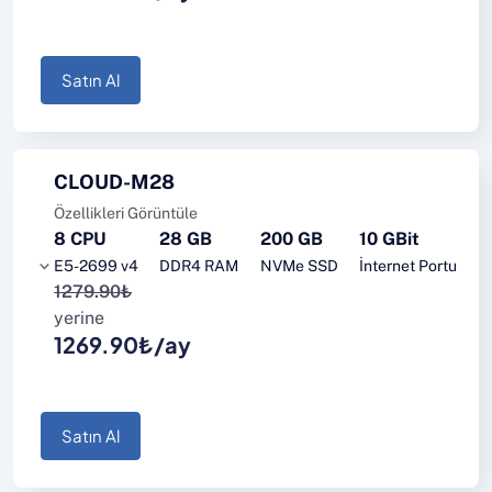
Satın Al
CLOUD-M28
Özellikleri Görüntüle
8 CPU
28 GB
200 GB
10 GBit
E5-2699 v4
DDR4 RAM
NVMe SSD
İnternet Portu
1279.90₺
yerine
1269.90₺/ay
Satın Al