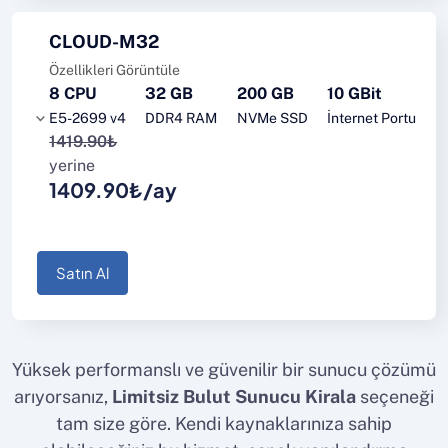
CLOUD-M32
Özellikleri Görüntüle
8 CPU
32 GB
200 GB
10 GBit
E5-2699 v4
DDR4 RAM
NVMe SSD
İnternet Portu
1419.90₺
yerine
1409.90₺/ay
Satın Al
Yüksek performanslı ve güvenilir bir sunucu çözümü
arıyorsanız,
Limitsiz Bulut Sunucu Kirala
seçeneği
tam size göre. Kendi kaynaklarınıza sahip