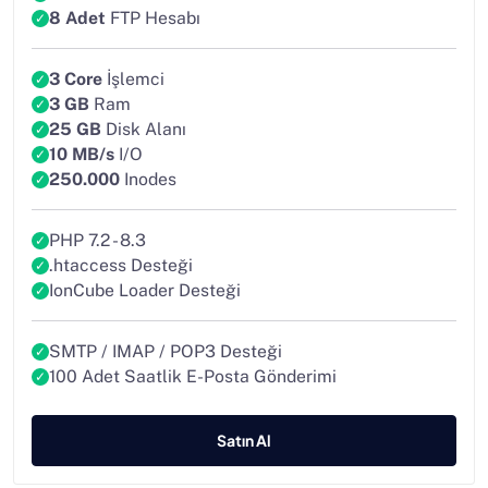
8 Adet
FTP Hesabı
3 Core
İşlemci
3 GB
Ram
25 GB
Disk Alanı
10 MB/s
I/O
250.000
Inodes
PHP 7.2 - 8.3
.htaccess Desteği
IonCube Loader Desteği
SMTP / IMAP / POP3 Desteği
100 Adet Saatlik E-Posta Gönderimi
Satın Al