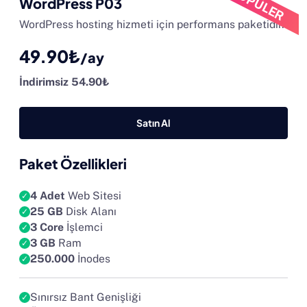
POPÜLER
WordPress P03
WordPress hosting hizmeti için performans paketidir.
49.90₺
/ay
İndirimsiz 54.90₺
Satın Al
Paket Özellikleri
4 Adet
Web Sitesi
25 GB
Disk Alanı
3 Core
İşlemci
3 GB
Ram
250.000
İnodes
Sınırsız Bant Genişliği