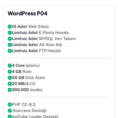
WordPress P04
10 Adet
Web Sitesi
Limitsiz Adet
E-Posta Hesabı
Limitsiz Adet
MYSQL Veri Tabanı
Limitsiz Adet
Alt Alan Adı
Limitsiz Adet
FTP Hesabı
4 Core
İşlemci
4 GB
Ram
50 GB
Disk Alanı
20 MB/s
I/O
300.000
Inodes
PHP 7.2 - 8.3
.htaccess Desteği
IonCube Loader Desteği