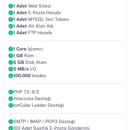
1 Adet
Web Sitesi
1 Adet
E-Posta Hesabı
1 Adet
MYSQL Veri Tabanı
1 Adet
Alt Alan Adı
1 Adet
FTP Hesabı
1 Core
İşlemci
1 GB
Ram
5 GB
Disk Alanı
5 MB/s
I/O
100.000
Inodes
PHP 7.2 - 8.3
.htaccess Desteği
IonCube Loader Desteği
SMTP / IMAP / POP3 Desteği
100 Adet Saatlik E-Posta Gönderimi