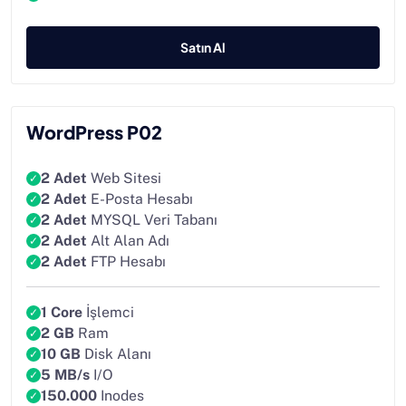
Satın Al
WordPress P02
2 Adet
Web Sitesi
2 Adet
E-Posta Hesabı
2 Adet
MYSQL Veri Tabanı
2 Adet
Alt Alan Adı
2 Adet
FTP Hesabı
1 Core
İşlemci
2 GB
Ram
10 GB
Disk Alanı
5 MB/s
I/O
150.000
Inodes