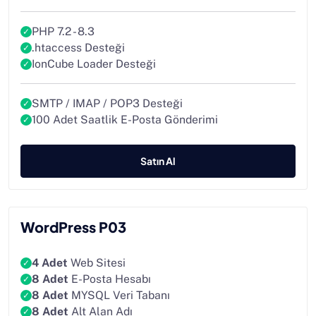
PHP 7.2 - 8.3
.htaccess Desteği
IonCube Loader Desteği
SMTP / IMAP / POP3 Desteği
100 Adet Saatlik E-Posta Gönderimi
Satın Al
WordPress P03
4 Adet
Web Sitesi
8 Adet
E-Posta Hesabı
8 Adet
MYSQL Veri Tabanı
8 Adet
Alt Alan Adı