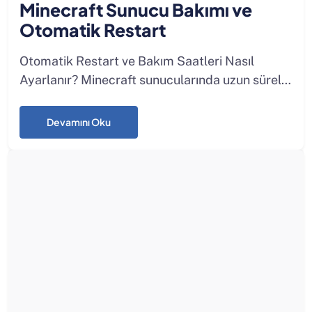
Minecraft Sunucu Bakımı ve
Otomatik Restart
Otomatik Restart ve Bakım Saatleri Nasıl
Ayarlanır? Minecraft sunucularında uzun süreli
açık kalmak beraberinde bellek kullanımı, lag
(gecikme) ve çeşitli performans sorunlarını
Devamını Oku
getirebilir. Bu nedenl...