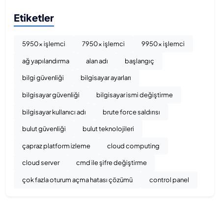
Etiketler
5950x işlemci
7950x işlemci
9950x işlemci
ağ yapılandırma
alan adı
başlangıç
bilgi güvenliği
bilgisayar ayarları
bilgisayar güvenliği
bilgisayar ismi değiştirme
bilgisayar kullanıcı adı
brute force saldırısı
bulut güvenliği
bulut teknolojileri
çapraz platform izleme
cloud computing
cloud server
cmd ile şifre değiştirme
çok fazla oturum açma hatası çözümü
control panel