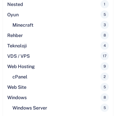
Nested
1
Oyun
5
Minecraft
3
Rehber
8
Teknoloji
4
VDS / VPS
17
Web Hosting
9
cPanel
2
Web Site
5
Windows
8
Windows Server
5