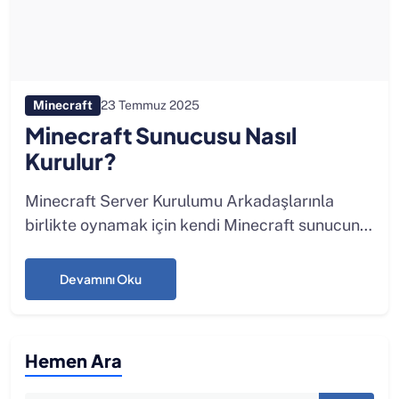
23 Temmuz 2025
Minecraft
Minecraft Sunucusu Nasıl
Kurulur?
Minecraft Server Kurulumu Arkadaşlarınla
birlikte oynamak için kendi Minecraft sunucunu
kurmak ister misin? Zor gibi görünse de, doğru
adımlarla bu işlem oldukça kolay. Minecraft
Devamını Oku
sunucusu kurmanın pra...
Hemen Ara