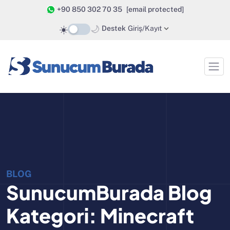
+90 850 302 70 35
[email protected]
☀️
🌙
Destek
Giriş/Kayıt
BLOG
SunucumBurada Blog
Kategori:
Minecraft